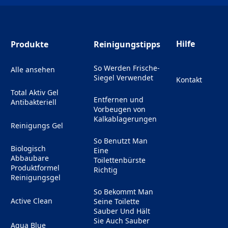
Hilfe
Produkte
Reinigungstipps
So Werden Frische-
Alle ansehen
Siegel Verwendet
Kontakt
(Opens in a ne
Total Aktiv Gel
Entfernen und
Antibakteriell
Vorbeugen von
Kalkablagerungen
Reinigungs Gel
So Benutzt Man
Biologisch
Eine
Abbaubare
Toilettenbürste
Produktformel
Richtig
Reinigungsgel
So Bekommt Man
Active Clean
Seine Toilette
Sauber Und Hält
Sie Auch Sauber
Aqua Blue