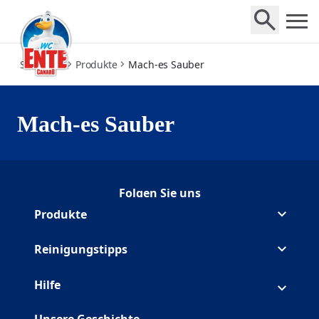
get-clean
Startseite
Produkte
Mach-es Sauber
Mach-es Sauber
Folgen Sie uns
Folgen Duck auf Facebook
(Opens in a new tab)
Folgen Duck auf Youtube
(Opens in a new tab)
Produkte
Reinigungstipps
Hilfe