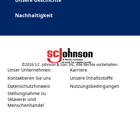
Unsere Geschichte
Nachhaltigkeit
©
2026
S.C. Johnson & Son, Inc. Alle Rechte vorbehalten.
(Opens in a new tab)
Unser Unternehmen
Karriere
(Opens in a new tab)
(Opens in a new tab)
Kontaktieren Sie uns
Unsere Inhaltsstoffe
(Opens in a new tab)
(Opens in a new tab)
Datenschutzhinweis
Nutzungsbedingungen
(Opens in a new tab)
(Opens in a new tab)
Stellungnahme zu
Sklaverei und
(Opens in a new tab)
Menschenhandel