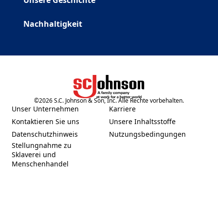
Unsere Geschichte
Nachhaltigkeit
©
2026
S.C. Johnson & Son, Inc. Alle Rechte vorbehalten.
(Opens in a new tab)
Unser Unternehmen
Karriere
(Opens in a new tab)
(Opens in a new tab)
Kontaktieren Sie uns
Unsere Inhaltsstoffe
(Opens in a new tab)
(Opens in a new tab)
Datenschutzhinweis
Nutzungsbedingungen
(Opens in a new tab)
(Opens in a new tab)
Stellungnahme zu
Sklaverei und
(Opens in a new tab)
Menschenhandel